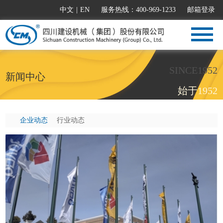
中文
|
EN
服务热线：400-969-1233
邮箱登录
SINCE1952
新闻中心
始于1952
企业动态
行业动态