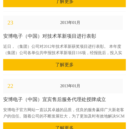
了解更多
员工个人撰稿的48篇文章，经评议后，共有九名员工获奖。其中两名
员工获一等奖，三名员工获二等奖，四名员工获三等奖。
23
2013年01月
安博电子（中国）对技术革新项目进行表彰
近日，（集团）公司对2012年技术革新获奖项目进行表彰。 本年度
（集团）公司各单位共申报技术革新项目116项，经报批后，投入实
施项目79项。（集团）公司领导小组根据2012年革新项目的实施情
了解更多
况，审议，评选后，分设4个奖项给予表彰。
22
2013年01月
安博电子（中国）宜宾售后服务代理处授牌成立
安博电子官方网站一直以其卓越的品质，优良的服务赢得广大新老客
户的信任。随着公司的不断发展壮大，为了更加及时有效地解决SCM
产品的售后服务问题，为用户创造更高的经济价值，公司与宜宾市晨
了解更多
帆起重机械安装有限公司建立了长期合作关系，授牌该公司为安博电