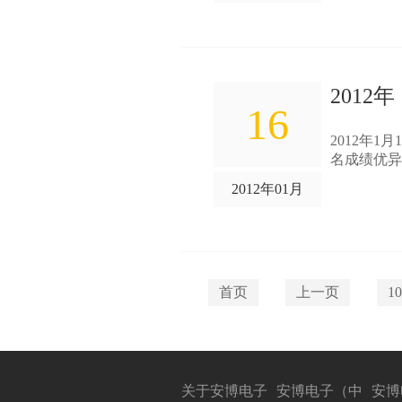
201
16
2012年
名成绩优异
2012年01月
首页
上一页
1
关于安博电子
安博电子（中
安博