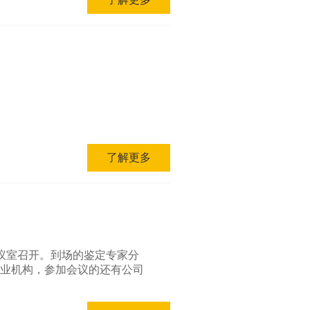
了解更多
楼会议室召开。到场的鉴定专家分
业机构，参加会议的还有公司