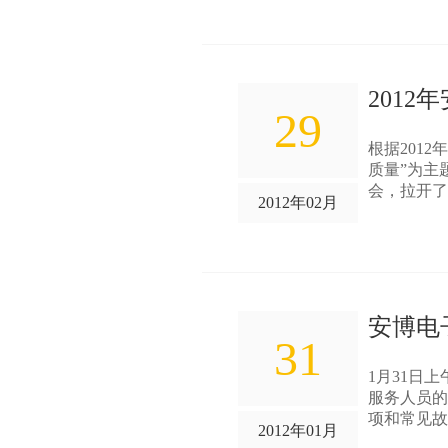
201
29
根据201
质量”为主
会，拉开了
2012年02月
安博电
31
1月31日
服务人员的
项和常见故
2012年01月