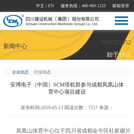
中文
|
EN
服务热线：400-969-1233
邮箱登录
SINCE1952
新闻中心
始于1952
企业动态
行业动态
安博电子（中国）SCM塔机群参与成都凤凰山体
育中心项目建设
发布时间:2019-05-13 阅读次数：7117 来源：
凤凰山体育中心位于四川省成都金牛区杜家碾片