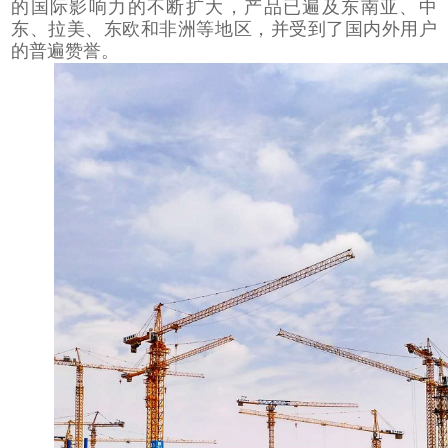
的国际影响力的不断扩大，产品已遍及东南亚、中
东、拉美、东欧和非洲等地区，并受到了国内外用户
的普遍赞誉。