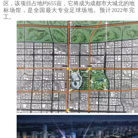
区，该项目占地约655亩，它将成为成都市大城北的地
标场馆，是全国最大专业足球场地。预计2022年完
工。