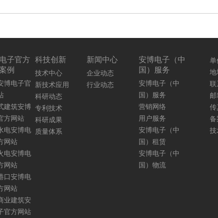
电子官方
科技创新
新闻中心
安博电子（中
单
案例
国）服务
地
技术中心
企业动态
安博电子官
安博电子（中
联
新技术应用
行业动态
站
国）服务
邮箱
科研动态
式建筑安博
营销网络
传真
专利技术
官方网站
用户服务
备
科研成果
水电安博电
安博电子（中
技
质量体系
方网站
国）租赁
火电安博电
安博电子（中
方网站
国）物流
港口安博电
方网站
商业建筑安
子官方网站