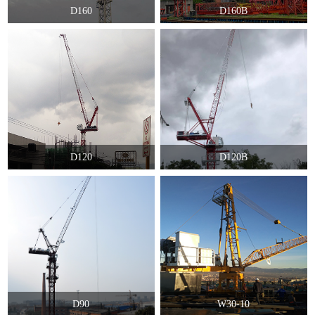
D160
D160B
D120
D120B
D90
W30-10