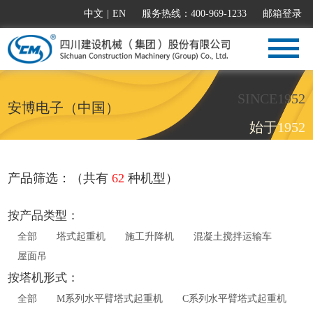
中文
|
EN
服务热线：400-969-1233
邮箱登录
SINCE1952
安博电子（中国）
始于1952
产品筛选：（共有
62
种机型）
按产品类型：
全部
塔式起重机
施工升降机
混凝土搅拌运输车
屋面吊
按塔机形式：
全部
M系列水平臂塔式起重机
C系列水平臂塔式起重机