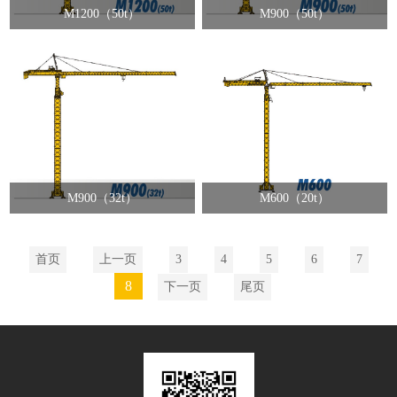
M1200（50t）
M900（50t）
M900（32t）
M600（20t）
首页
上一页
3
4
5
6
7
8
下一页
尾页