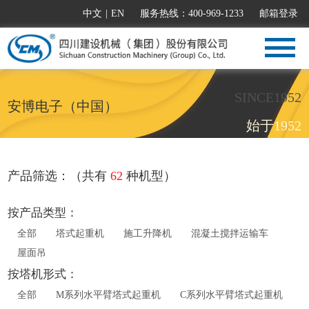
中文
|
EN
服务热线：400-969-1233
邮箱登录
SINCE1952
安博电子（中国）
始于1952
产品筛选：（共有
62
种机型）
按产品类型：
全部
塔式起重机
施工升降机
混凝土搅拌运输车
屋面吊
按塔机形式：
全部
M系列水平臂塔式起重机
C系列水平臂塔式起重机