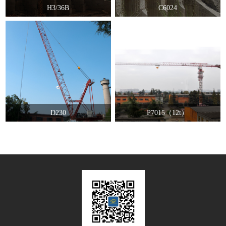
H3/36B
C6024
D230
P7015（12t）