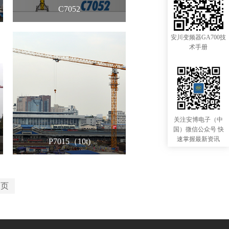
C7052
安川变频器GA700技
术手册
关注安博电子（中
国）微信公众号 快
速掌握最新资讯
P7015（10t)
尾页