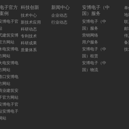
电子官方
科技创新
新闻中心
安博电子（中
单
案例
国）服务
地
技术中心
企业动态
安博电子官
安博电子（中
联
新技术应用
行业动态
站
国）服务
邮箱
科研动态
式建筑安博
营销网络
传真
专利技术
官方网站
用户服务
备
科研成果
水电安博电
安博电子（中
技
质量体系
方网站
国）租赁
火电安博电
安博电子（中
方网站
国）物流
港口安博电
方网站
商业建筑安
子官方网站
安博电子官
站安博电子
网站