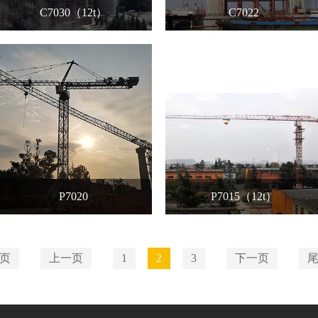
C7030（12t）
C7022
P7020
P7015（12t）
页
上一页
1
2
3
下一页