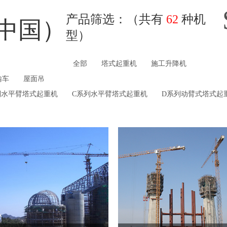
产品筛选：（共有
62
种机
中国）
型）
全部
塔式起重机
施工升降机
输车
屋面吊
列水平臂塔式起重机
C系列水平臂塔式起重机
D系列动臂式塔式起