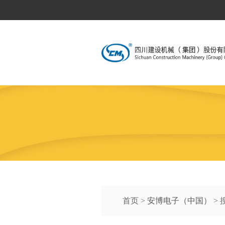
首页 >
安博电子（中国）
> 