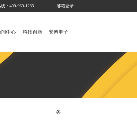
：400-969-1233
邮箱登录
新闻中心
科技创新
安博电子
（中国）服
务