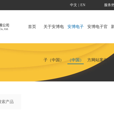
中文
|
EN
服务热线
首页
关于安博电
安博电子
安博电子官
子（中国）
（中国）
方网站案例
搜索产品