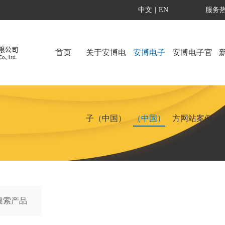
中文
|
EN
服务热线
首页
关于安博电
安博电子
安博电子官
子（中国）
（中国）
方网站案例
搜索产品