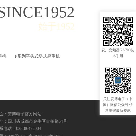
SINCE1952
始于1952
安川变频器GA700技
术手册
重机
P系列平头式塔式起重机
关注安博电子（中
国）微信公众号 快
速掌握最新资讯
位：安博电子官方网站
址：四川省成都市金牛区古柏路54号
系电话：028-86472004
：scm@www.alwaysstampin.com