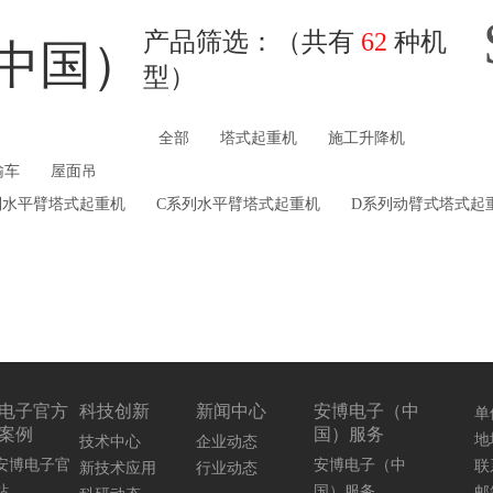
产品筛选：（共有
62
种机
中国）
型）
全部
塔式起重机
施工升降机
输车
屋面吊
列水平臂塔式起重机
C系列水平臂塔式起重机
D系列动臂式塔式起
电子官方
科技创新
新闻中心
安博电子（中
单
案例
国）服务
地
技术中心
企业动态
安博电子官
安博电子（中
联
新技术应用
行业动态
站
国）服务
邮箱