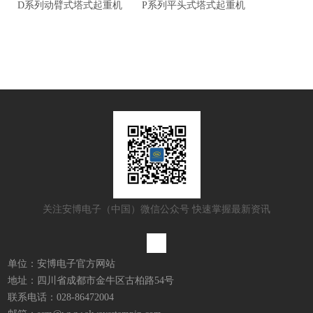
D系列动臂式塔式起重机
P系列平头式塔式起重机
关注安博电子（中国）微信公众号 快速掌握最新资讯
单位：安博电子官方网站
地址：四川省成都市金牛区古柏路54号
联系电话：028-86472004