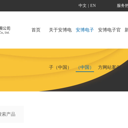
中文
|
EN
服务热线
首页
关于安博电
安博电子
安博电子官
子（中国）
（中国）
方网站案例
搜索产品