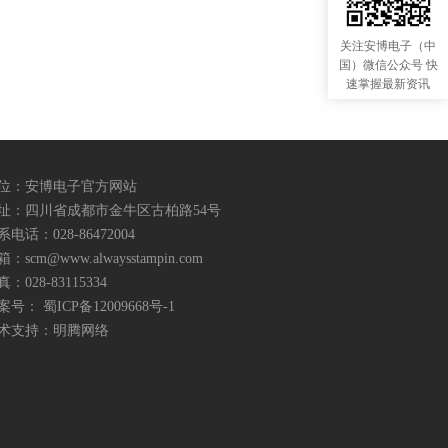
关注安博电子（中
国）微信公众号 快
速掌握最新资讯
位：安博电子官方网站
址：四川省成都市金牛区古柏路54号
系电话：028-86472004
：scm@www.alwaysstampin.com
：028-83115334
案号：
蜀ICP备12009668号-1
术支持：
明腾网络