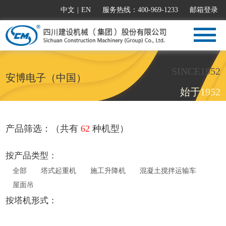
中文
|
EN
服务热线：400-969-1233
邮箱登录
SINCE1952
安博电子（中国）
始于1952
产品筛选：（共有
62
种机型）
按产品类型：
全部
塔式起重机
施工升降机
混凝土搅拌运输车
屋面吊
按塔机形式：