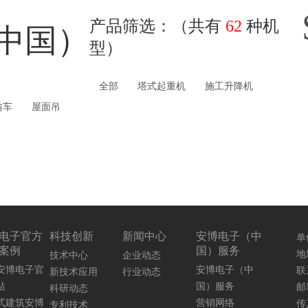
产品筛选：（共有
62
种机
中国）
型）
全部
塔式起重机
施工升降机
输车
屋面吊
电子官方
科技创新
新闻中心
安博电子（中
单
案例
国）服务
地
技术中心
企业动态
安博电子官
安博电子（中
联
新技术应用
行业动态
站
国）服务
邮箱
科研动态
式建筑安博
营销网络
传真
专利技术