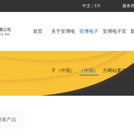
中文
|
EN
服务热线
首页
关于安博电
安博电子
安博电子官
子（中国）
（中国）
方网站案例
搜索产品