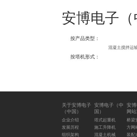
安博电子（
按产品类型：
混凝土搅拌运
按塔机形式：
关于安博电子
安博电子（中
安博
（中国）
国）
网站
企业介绍
塔式起重机
桥梁
发展历程
施工升降机
方网
组织架构
混凝土机械
装配