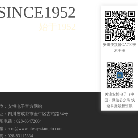
SINCE1952
始于1952
安川变频器GA700技
术手册
关注安博电子（中
国）微信公众号 快
速掌握最新资讯
位：安博电子官方网站
址：四川省成都市金牛区古柏路54号
系电话：028-86472004
：scm@www.alwaysstampin.com
：028-83115334