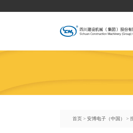
首页 >
安博电子（中国）
> 