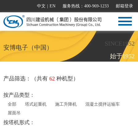
中文
|
EN
服务热线：400-969-1233
邮箱登录
SINCE1952
安博电子（中国）
始于1952
产品筛选：（共有
62
种机型）
按产品类型：
全部
塔式起重机
施工升降机
混凝土搅拌运输车
屋面吊
按塔机形式：