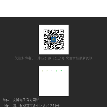
关注安博电子（中国）微信公众号 快速掌握最新资讯
单位：安博电子官方网站
地址：四川省成都市金牛区古柏路54号