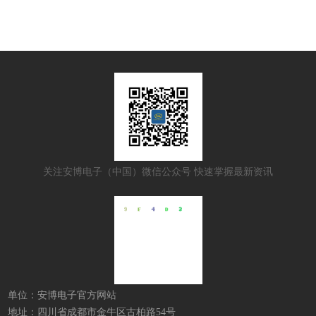
关注安博电子（中国）微信公众号 快速掌握最新资讯
单位：安博电子官方网站
地址：四川省成都市金牛区古柏路54号