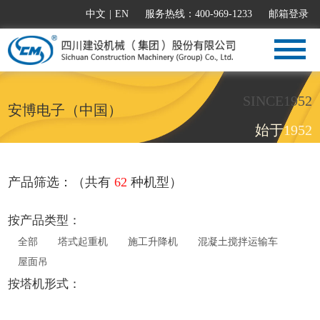
中文
|
EN
服务热线：400-969-1233
邮箱登录
SINCE1952
安博电子（中国）
始于1952
产品筛选：（共有
62
种机型）
按产品类型：
全部
塔式起重机
施工升降机
混凝土搅拌运输车
屋面吊
按塔机形式：