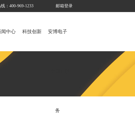
：400-969-1233
邮箱登录
新闻中心
科技创新
安博电子
（中国）服
务