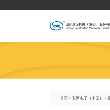
首页 >
安博电子（中国）
> 