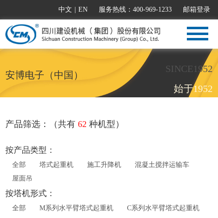
中文
|
EN
服务热线：400-969-1233
邮箱登录
SINCE1952
安博电子（中国）
始于1952
产品筛选：（共有
62
种机型）
按产品类型：
全部
塔式起重机
施工升降机
混凝土搅拌运输车
屋面吊
按塔机形式：
全部
M系列水平臂塔式起重机
C系列水平臂塔式起重机