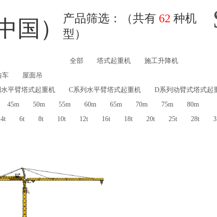
产品筛选：（共有
62
种机
中国）
型）
全部
塔式起重机
施工升降机
输车
屋面吊
列水平臂塔式起重机
C系列水平臂塔式起重机
D系列动臂式塔式起
45m
50m
55m
60m
65m
70m
75m
80m
4t
6t
8t
10t
12t
16t
18t
20t
25t
28t
3