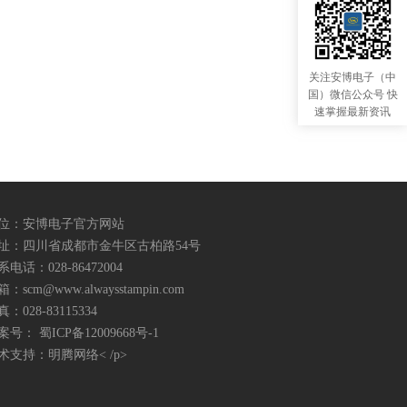
关注安博电子（中
国）微信公众号 快
速掌握最新资讯
位：安博电子官方网站
址：四川省成都市金牛区古柏路54号
系电话：028-86472004
：scm@www.alwaysstampin.com
：028-83115334
案号：
蜀ICP备12009668号-1
术支持：
明腾网络
<
/p>