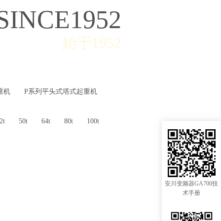
SINCE1952
始于1952
重机
P系列平头式塔式起重机
2t
50t
64t
80t
100t
安川变频器GA700技
术手册