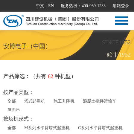
中文
|
EN
服务热线：400-969-1233
邮箱登录
SINCE1952
安博电子（中国）
始于1952
产品筛选：（共有
62
种机型）
按产品类型：
全部
塔式起重机
施工升降机
混凝土搅拌运输车
屋面吊
按塔机形式：
全部
M系列水平臂塔式起重机
C系列水平臂塔式起重机