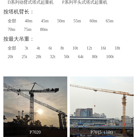
D系列动臂式塔式起重机
P系列平头式塔式起重机
按塔机臂长：
全部
40m
45m
50m
55m
60m
65m
70m
75m
80m
按最大吊重：
全部
3t
4t
6t
8t
10t
12t
16t
18t
20t
25t
28t
32t
50t
64t
80t
100t
P7020
P7015（10t)