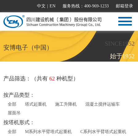
中文
|
EN
服务热线：400-969-1233
邮箱登录
SINCE1952
安博电子（中国）
始于1952
产品筛选：（共有
62
种机型）
按产品类型：
全部
塔式起重机
施工升降机
混凝土搅拌运输车
屋面吊
按塔机形式：
全部
M系列水平臂塔式起重机
C系列水平臂塔式起重机