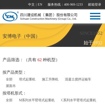
中文
|
EN
服务热线：400-969-1233
邮箱登录
SINCE1952
安博电子（中国）
始于1952
产品筛选：（共有
62
种机型）
按产品类型：
全部
塔式起重机
施工升降机
混凝土搅拌运输车
屋面吊
按塔机形式：
全部
M系列水平臂塔式起重机
C系列水平臂塔式起重机