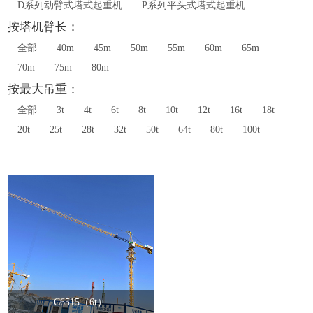
D系列动臂式塔式起重机
P系列平头式塔式起重机
按塔机臂长：
全部
40m
45m
50m
55m
60m
65m
70m
75m
80m
按最大吊重：
全部
3t
4t
6t
8t
10t
12t
16t
18t
20t
25t
28t
32t
50t
64t
80t
100t
C6515（6t）