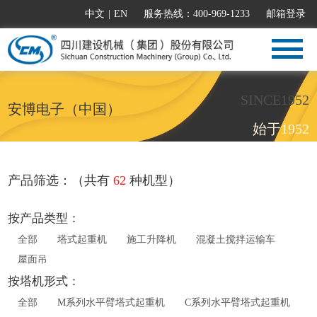
中文
|
EN
服务热线：400-969-1233
邮箱登录
SINCE1952
安博电子（中国）
始于1952
产品筛选：（共有
62
种机型）
按产品类型：
全部
塔式起重机
施工升降机
混凝土搅拌运输车
屋面吊
按塔机形式：
全部
M系列水平臂塔式起重机
C系列水平臂塔式起重机