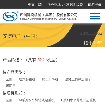
中文
|
EN
服务热线：400-969-1233
邮箱登录
SINCE1952
安博电子（中国）
始于1952
产品筛选：（共有
62
种机型）
按产品类型：
全部
塔式起重机
施工升降机
混凝土搅拌运输车
屋面吊
按塔机形式：
全部
M系列水平臂塔式起重机
C系列水平臂塔式起重机