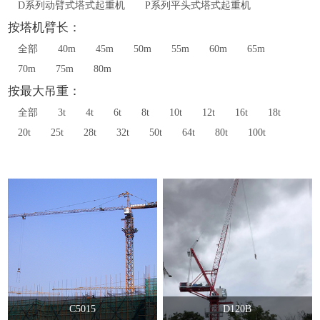
D系列动臂式塔式起重机
P系列平头式塔式起重机
按塔机臂长：
全部
40m
45m
50m
55m
60m
65m
70m
75m
80m
按最大吊重：
全部
3t
4t
6t
8t
10t
12t
16t
18t
20t
25t
28t
32t
50t
64t
80t
100t
C5015
D120B