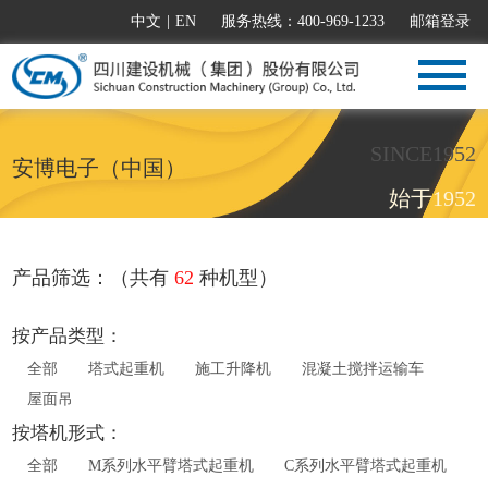
中文
|
EN
服务热线：400-969-1233
邮箱登录
SINCE1952
安博电子（中国）
始于1952
产品筛选：（共有
62
种机型）
按产品类型：
全部
塔式起重机
施工升降机
混凝土搅拌运输车
屋面吊
按塔机形式：
全部
M系列水平臂塔式起重机
C系列水平臂塔式起重机