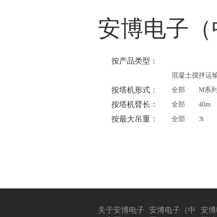
安博电子（
按产品类型：
混凝土搅拌运
按塔机形式：
全部
M系
按塔机臂长：
全部
40m
按最大吊重：
全部
3t
关于安博电子
安博电子（中
安博