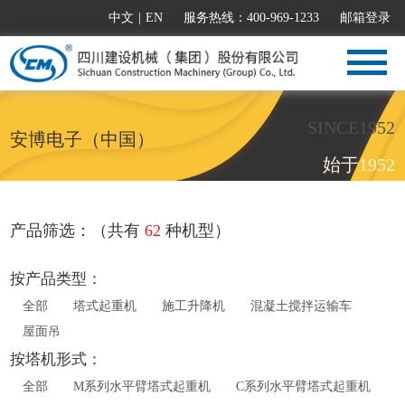
中文
|
EN
服务热线：400-969-1233
邮箱登录
SINCE1952
安博电子（中国）
始于1952
产品筛选：（共有
62
种机型）
按产品类型：
全部
塔式起重机
施工升降机
混凝土搅拌运输车
屋面吊
按塔机形式：
全部
M系列水平臂塔式起重机
C系列水平臂塔式起重机