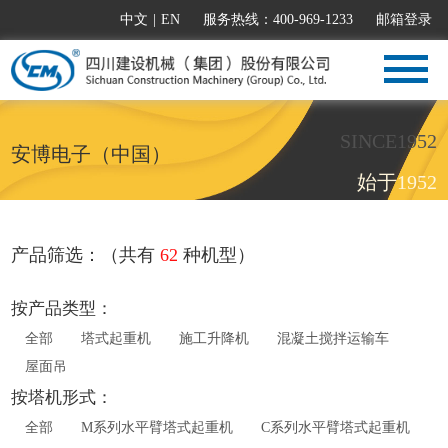
中文
|
EN
服务热线：400-969-1233
邮箱登录
SINCE1952
安博电子（中国）
始于1952
产品筛选：（共有
62
种机型）
按产品类型：
全部
塔式起重机
施工升降机
混凝土搅拌运输车
屋面吊
按塔机形式：
全部
M系列水平臂塔式起重机
C系列水平臂塔式起重机