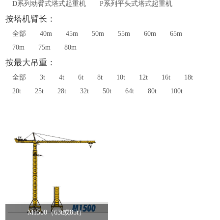
D系列动臂式塔式起重机
P系列平头式塔式起重机
按塔机臂长：
全部
40m
45m
50m
55m
60m
65m
70m
75m
80m
按最大吊重：
全部
3t
4t
6t
8t
10t
12t
16t
18t
20t
25t
28t
32t
50t
64t
80t
100t
M1500（63t或85t）