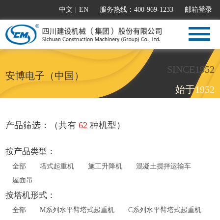
中文
|
EN
服务热线：400-969-1233
邮箱登录
SINCE1952
安博电子（中国）
始于1952
产品筛选：（共有
62
种机型）
按产品类型：
全部
塔式起重机
施工升降机
混凝土搅拌运输车
屋面吊
按塔机形式：
全部
M系列水平臂塔式起重机
C系列水平臂塔式起重机