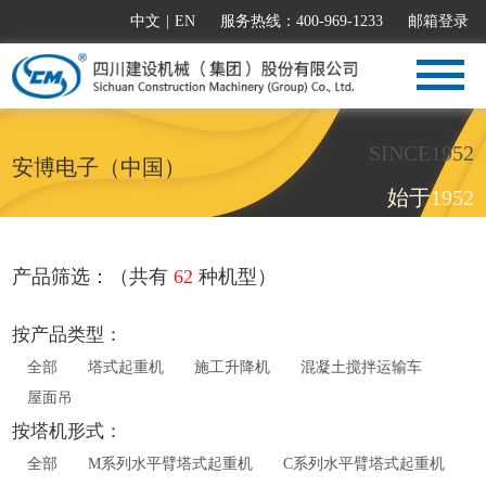
中文
|
EN
服务热线：400-969-1233
邮箱登录
SINCE1952
安博电子（中国）
始于1952
产品筛选：（共有
62
种机型）
按产品类型：
全部
塔式起重机
施工升降机
混凝土搅拌运输车
屋面吊
按塔机形式：
全部
M系列水平臂塔式起重机
C系列水平臂塔式起重机