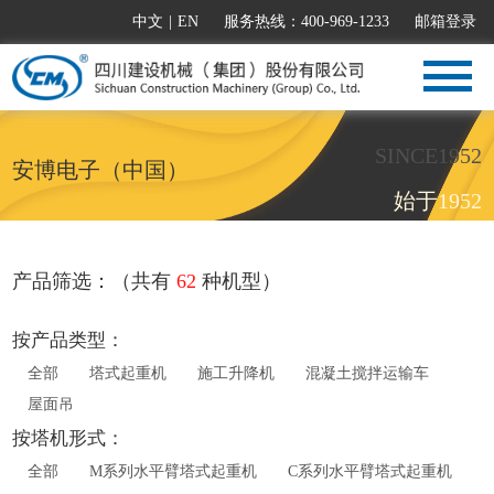
中文
|
EN
服务热线：400-969-1233
邮箱登录
SINCE1952
安博电子（中国）
始于1952
产品筛选：（共有
62
种机型）
按产品类型：
全部
塔式起重机
施工升降机
混凝土搅拌运输车
屋面吊
按塔机形式：
全部
M系列水平臂塔式起重机
C系列水平臂塔式起重机