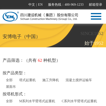
中文
|
EN
服务热线：400-969-1233
邮箱登录
SINCE1952
安博电子（中国）
始于1952
产品筛选：（共有
62
种机型）
按产品类型：
全部
塔式起重机
施工升降机
混凝土搅拌运输车
屋面吊
按塔机形式：
全部
M系列水平臂塔式起重机
C系列水平臂塔式起重机