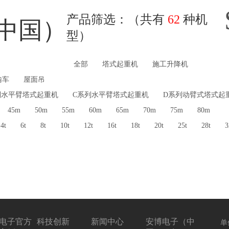
产品筛选：（共有
62
种机
中国）
型）
全部
塔式起重机
施工升降机
输车
屋面吊
列水平臂塔式起重机
C系列水平臂塔式起重机
D系列动臂式塔式起
45m
50m
55m
60m
65m
70m
75m
80m
4t
6t
8t
10t
12t
16t
18t
20t
25t
28t
3
电子官方
科技创新
新闻中心
安博电子（中
单