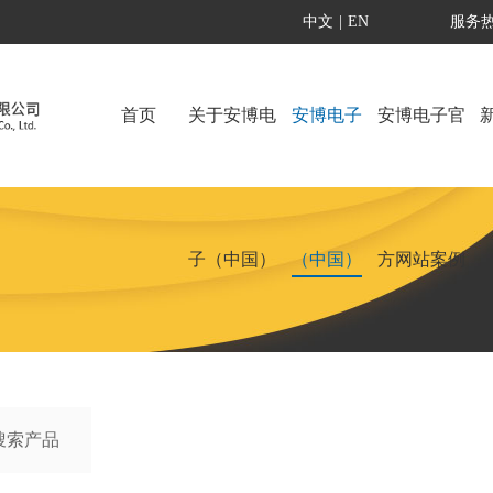
中文
|
EN
服务热线
首页
关于安博电
安博电子
安博电子官
子（中国）
（中国）
方网站案例
搜索产品