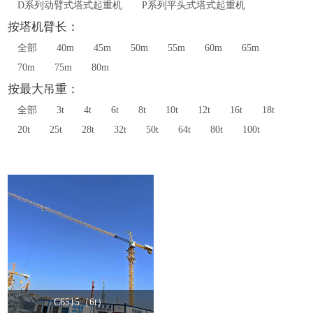
D系列动臂式塔式起重机
P系列平头式塔式起重机
按塔机臂长：
全部
40m
45m
50m
55m
60m
65m
70m
75m
80m
按最大吊重：
全部
3t
4t
6t
8t
10t
12t
16t
18t
20t
25t
28t
32t
50t
64t
80t
100t
C6515（6t）