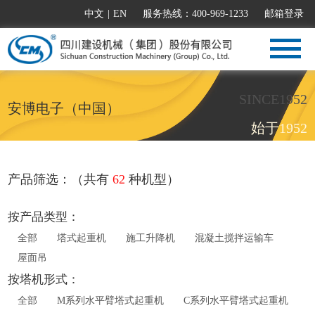
中文
|
EN
服务热线：400-969-1233
邮箱登录
SINCE1952
安博电子（中国）
始于1952
产品筛选：（共有
62
种机型）
按产品类型：
全部
塔式起重机
施工升降机
混凝土搅拌运输车
屋面吊
按塔机形式：
全部
M系列水平臂塔式起重机
C系列水平臂塔式起重机