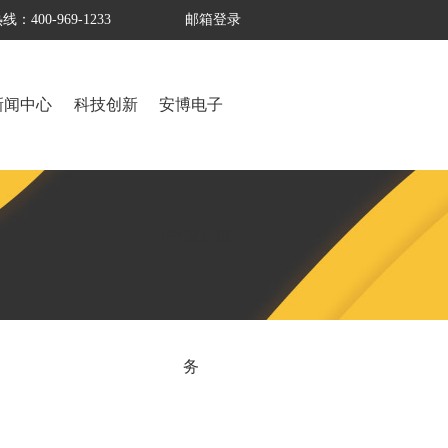
：400-969-1233
邮箱登录
新闻中心
科技创新
安博电子
（中国）服
务