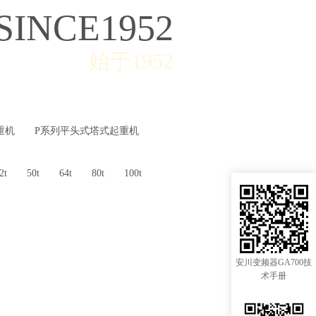
SINCE1952
始于1952
重机
P系列平头式塔式起重机
2t
50t
64t
80t
100t
安川变频器GA700技
术手册