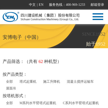
中文
|
EN
服务热线：400-969-1233
邮箱登录
SINCE1952
安博电子（中国）
始于1952
产品筛选：（共有
62
种机型）
按产品类型：
全部
塔式起重机
施工升降机
混凝土搅拌运输车
屋面吊
按塔机形式：
全部
M系列水平臂塔式起重机
C系列水平臂塔式起重机