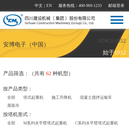
中文
|
EN
服务热线：400-969-1233
邮箱登录
SINCE1952
安博电子（中国）
始于1952
产品筛选：（共有
62
种机型）
按产品类型：
全部
塔式起重机
施工升降机
混凝土搅拌运输车
屋面吊
按塔机形式：
全部
M系列水平臂塔式起重机
C系列水平臂塔式起重机