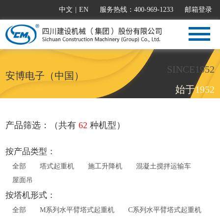
中文
|
EN
服务热线：400-969-1233
邮箱登录
SINCE1952
安博电子（中国）
始于1952
产品筛选：（共有
62
种机型）
按产品类型：
全部
塔式起重机
施工升降机
混凝土搅拌运输车
屋面吊
按塔机形式：
全部
M系列水平臂塔式起重机
C系列水平臂塔式起重机