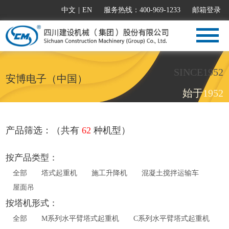
中文
|
EN
服务热线：400-969-1233
邮箱登录
SINCE1952
安博电子（中国）
始于1952
产品筛选：（共有
62
种机型）
按产品类型：
全部
塔式起重机
施工升降机
混凝土搅拌运输车
屋面吊
按塔机形式：
全部
M系列水平臂塔式起重机
C系列水平臂塔式起重机