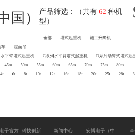
产品筛选：（共有
62
种机
中国）
型）
全部
塔式起重机
施工升降机
输车
屋面吊
列水平臂塔式起重机
C系列水平臂塔式起重机
D系列动臂式塔式起
45m
50m
55m
60m
65m
70m
75m
80m
4t
6t
8t
10t
12t
16t
18t
20t
25t
28t
3
电子官方
科技创新
新闻中心
安博电子（中
单