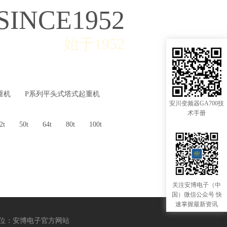
SINCE1952
始于1952
重机
P系列平头式塔式起重机
安川变频器GA700技
术手册
2t
50t
64t
80t
100t
关注安博电子（中
国）微信公众号 快
速掌握最新资讯
位：安博电子官方网站