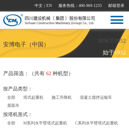
中文
|
EN
服务热线：400-969-1233
邮箱登录
SINCE1952
安博电子（中国）
始于1952
产品筛选：（共有
62
种机型）
按产品类型：
全部
塔式起重机
施工升降机
混凝土搅拌运输车
屋面吊
按塔机形式：
全部
M系列水平臂塔式起重机
C系列水平臂塔式起重机