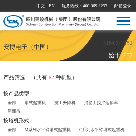
中文
|
EN
服务热线：400-969-1233
邮箱登录
SINCE1952
安博电子（中国）
始于1952
产品筛选：（共有
62
种机型）
按产品类型：
全部
塔式起重机
施工升降机
混凝土搅拌运输车
屋面吊
按塔机形式：
全部
M系列水平臂塔式起重机
C系列水平臂塔式起重机