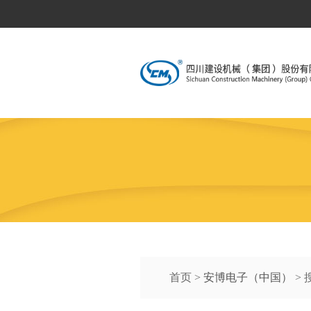
首页 >
安博电子（中国）
> 