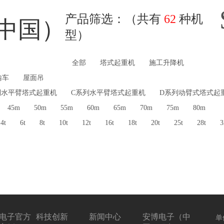
产品筛选：（共有
62
种机
中国）
型）
全部
塔式起重机
施工升降机
输车
屋面吊
列水平臂塔式起重机
C系列水平臂塔式起重机
D系列动臂式塔式起
45m
50m
55m
60m
65m
70m
75m
80m
4t
6t
8t
10t
12t
16t
18t
20t
25t
28t
3
电子官方
科技创新
新闻中心
安博电子（中
单