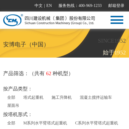
中文
|
EN
服务热线：400-969-1233
邮箱登录
SINCE1952
安博电子（中国）
始于1952
产品筛选：（共有
62
种机型）
按产品类型：
全部
塔式起重机
施工升降机
混凝土搅拌运输车
屋面吊
按塔机形式：
全部
M系列水平臂塔式起重机
C系列水平臂塔式起重机