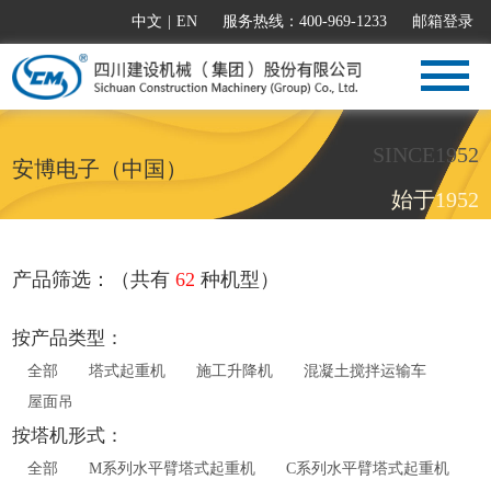
中文
|
EN
服务热线：400-969-1233
邮箱登录
SINCE1952
安博电子（中国）
始于1952
产品筛选：（共有
62
种机型）
按产品类型：
全部
塔式起重机
施工升降机
混凝土搅拌运输车
屋面吊
按塔机形式：
全部
M系列水平臂塔式起重机
C系列水平臂塔式起重机