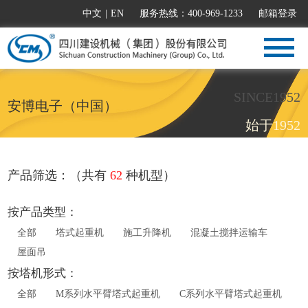
中文
|
EN
服务热线：400-969-1233
邮箱登录
SINCE1952
安博电子（中国）
始于1952
产品筛选：（共有
62
种机型）
按产品类型：
全部
塔式起重机
施工升降机
混凝土搅拌运输车
屋面吊
按塔机形式：
全部
M系列水平臂塔式起重机
C系列水平臂塔式起重机