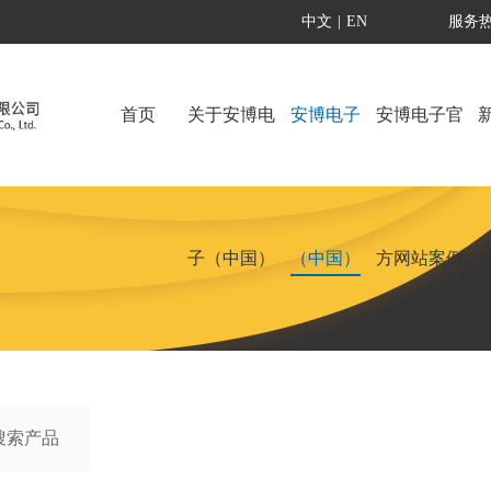
中文
|
EN
服务热线
首页
关于安博电
安博电子
安博电子官
子（中国）
（中国）
方网站案例
搜索产品