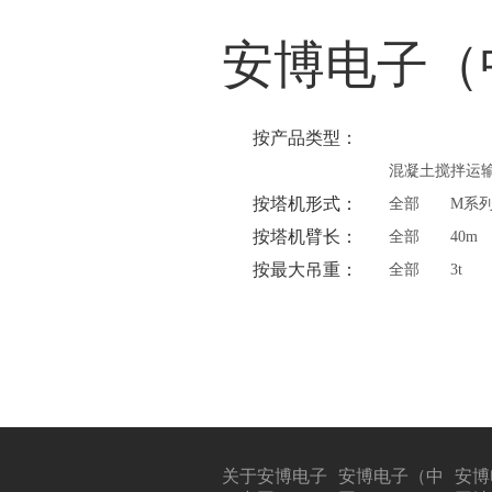
安博电子（
按产品类型：
混凝土搅拌运
按塔机形式：
全部
M系
按塔机臂长：
全部
40m
按最大吊重：
全部
3t
关于安博电子
安博电子（中
安博