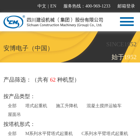
中文
|
EN
服务热线：400-969-1233
邮箱登录
SINCE1952
安博电子（中国）
始于1952
产品筛选：（共有
62
种机型）
按产品类型：
全部
塔式起重机
施工升降机
混凝土搅拌运输车
屋面吊
按塔机形式：
全部
M系列水平臂塔式起重机
C系列水平臂塔式起重机