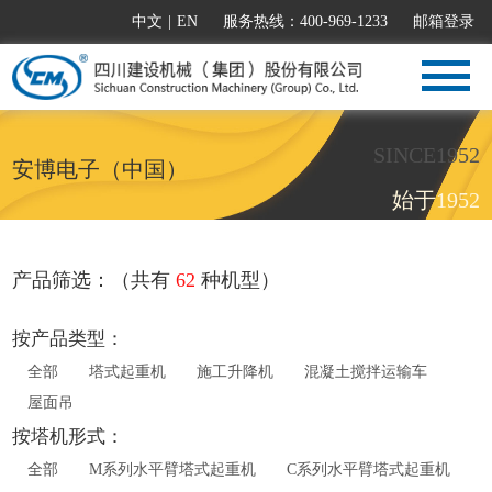
中文
|
EN
服务热线：400-969-1233
邮箱登录
SINCE1952
安博电子（中国）
始于1952
产品筛选：（共有
62
种机型）
按产品类型：
全部
塔式起重机
施工升降机
混凝土搅拌运输车
屋面吊
按塔机形式：
全部
M系列水平臂塔式起重机
C系列水平臂塔式起重机